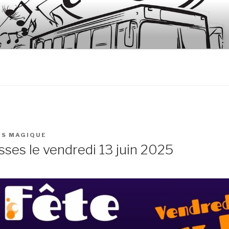
NS LE BUS
ous-la-Côte, Fontaine-lès-Clerval
US MAGIQUE
ses le vendredi 13 juin 2025