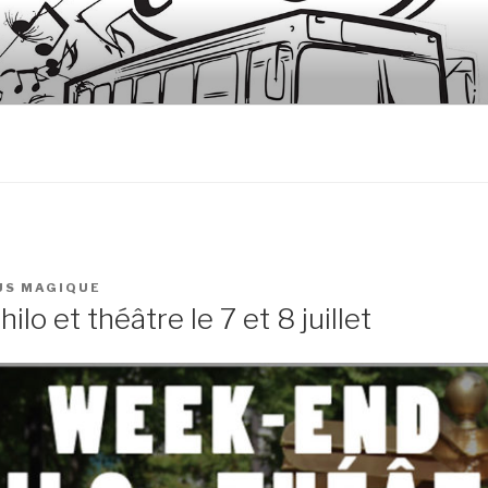
NS LE BUS
ous-la-Côte, Fontaine-lès-Clerval
US MAGIQUE
lo et théâtre le 7 et 8 juillet