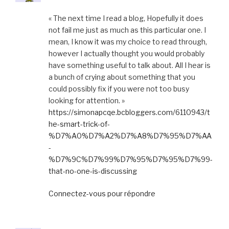
« The next time I read a blog, Hopefully it does
not fail me just as much as this particular one. I
mean, I know it was my choice to read through,
however I actually thought you would probably
have something useful to talk about. All I hear is
a bunch of crying about something that you
could possibly fix if you were not too busy
looking for attention. »
https://simonapcqe.bcbloggers.com/6110943/t
he-smart-trick-of-
%D7%A0%D7%A2%D7%A8%D7%95%D7%AA
-
%D7%9C%D7%99%D7%95%D7%95%D7%99-
that-no-one-is-discussing
Connectez-vous pour répondre