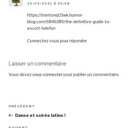
20/09/2021 À 05:08
https://trentonq03wk.humor-
blog.com/6846385/the-definitive-guide-to-
escort-telefon
Connectez-vous pour répondre
Laisser un commentaire
Vous devez
vous connecter
pour publier un commentaire.
Navigation
Article
PRÉCÉDENT
de
précédent
Danse et soirée latino !
l’article
SUIVANT