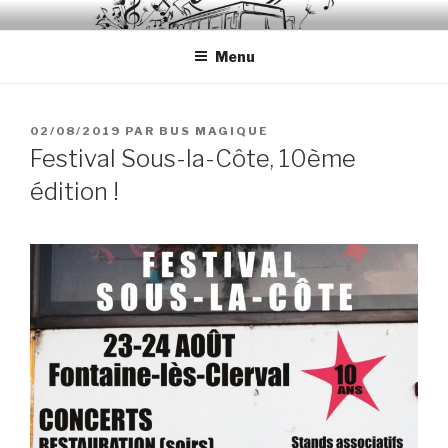
Aller
A PLUS DANS LE BUS
Les rendez-vous culturels à Sous-la-Côte, Fontaine-lès-Clerval
au
Menu
contenu
principal
PUBLIÉ
02/08/2019
PAR
BUS MAGIQUE
LE
Festival Sous-la-Côte, 10ème
édition !