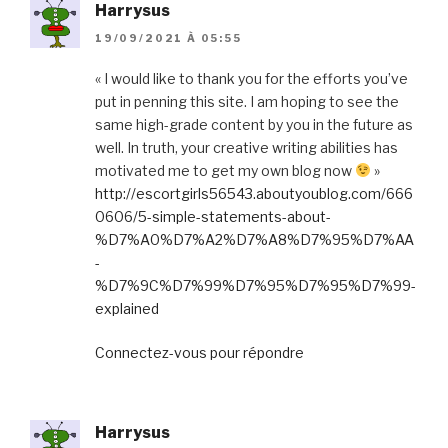
Harrysus
19/09/2021 À 05:55
« I would like to thank you for the efforts you’ve
put in penning this site. I am hoping to see the
same high-grade content by you in the future as
well. In truth, your creative writing abilities has
motivated me to get my own blog now
»
http://escortgirls56543.aboutyoublog.com/666
0606/5-simple-statements-about-
%D7%A0%D7%A2%D7%A8%D7%95%D7%AA
-
%D7%9C%D7%99%D7%95%D7%95%D7%99-
explained
Connectez-vous pour répondre
Harrysus