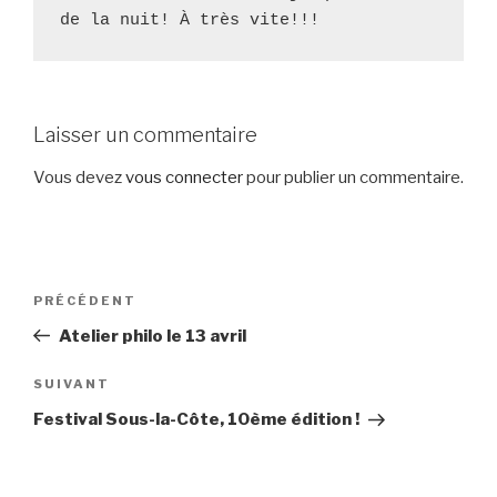
de la nuit! À très vite!!!
Laisser un commentaire
Vous devez
vous connecter
pour publier un commentaire.
Navigation
Article
PRÉCÉDENT
de
précédent
Atelier philo le 13 avril
l’article
Article
SUIVANT
suivant
Festival Sous-la-Côte, 10ème édition !