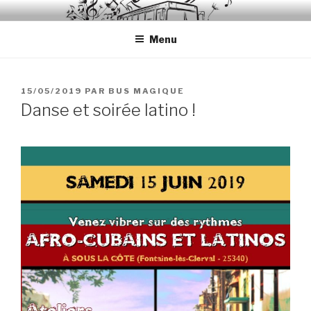
Aller
A PLUS DANS LE BUS
Les rendez-vous culturels à Sous-la-Côte, Fontaine-lès-Clerval
au
Menu
contenu
principal
PUBLIÉ
15/05/2019
PAR
BUS MAGIQUE
LE
Danse et soirée latino !